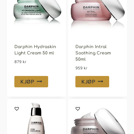
Darphin Hydraskin
Darphin Intral
Light Cream 50 ml
Soothing Cream
50ml
879
kr
959
kr
KJØP
KJØP