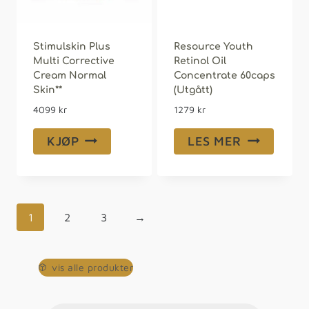
Stimulskin Plus
Resource Youth
Multi Corrective
Retinol Oil
Cream Normal
Concentrate 60caps
Skin**
(Utgått)
4099
kr
1279
kr
KJØP
LES MER
1
2
3
→
vis alle produkter