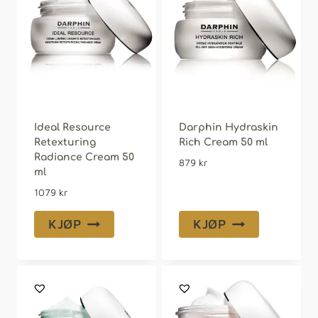
Ideal Resource
Darphin Hydraskin
Retexturing
Rich Cream 50 ml
Radiance Cream 50
879
kr
ml
1079
kr
KJØP
KJØP