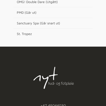
OMG! Double Dare (Utgått)
PMD (Går ut)
Sanctuary Spa (Går snart ut)
St. Tropez
+47 45044030