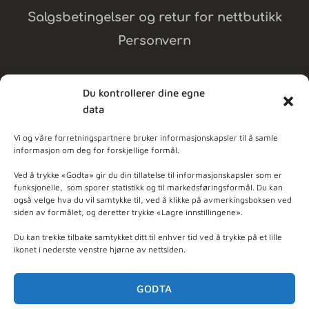
Salgsbetingelser og retur for nettbutikk
Personvern
Du kontrollerer dine egne
data
MELD DEG PÅ NYHETSBREV
Vi og våre forretningspartnere bruker informasjonskapsler til å samle
informasjon om deg for forskjellige formål.
dpleie
Ved å trykke «Godta» gir du din tillatelse til informasjonskapsler som er
funksjonelle, som sporer statistikk og til markedsføringsformål. Du kan
også velge hva du vil samtykke til, ved å klikke på avmerkingsboksen ved
ner - Basert på
103
anmeldelser
siden av formålet, og deretter trykke «Lagre innstillingene».
Du kan trekke tilbake samtykket ditt til enhver tid ved å trykke på et lille
ikonet i nederste venstre hjørne av nettsiden.
GODTA