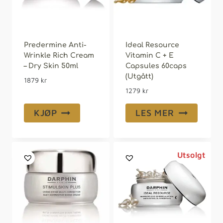
Predermine Anti-
Ideal Resource
Wrinkle Rich Cream
Vitamin C + E
– Dry Skin 50ml
Capsules 60caps
(Utgått)
1879
kr
1279
kr
KJØP
LES MER