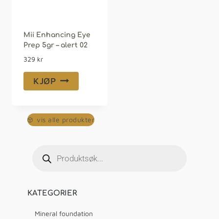
Mii Enhancing Eye
Prep 5gr – alert 02
329
kr
KJØP
vis alle produkter
KATEGORIER
Mineral foundation