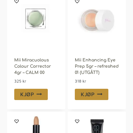
Mii Miracuolous
Mii Enhancing Eye
Colour Corrector
Prep 5gr – refreshed
4gr – CALM 00
01 (UTGÅTT)
325
kr
318
kr
KJØP
KJØP