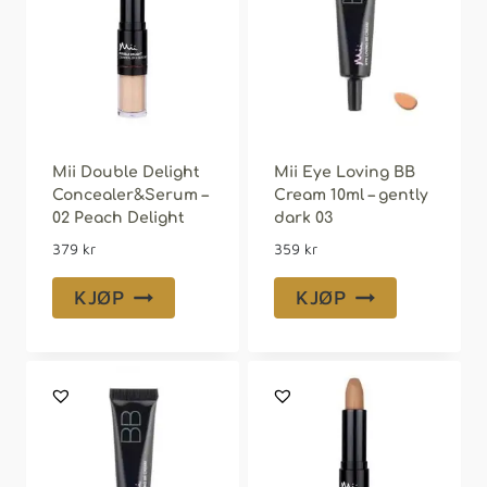
Mii Double Delight
Mii Eye Loving BB
Concealer&Serum –
Cream 10ml – gently
02 Peach Delight
dark 03
379
kr
359
kr
KJØP
KJØP