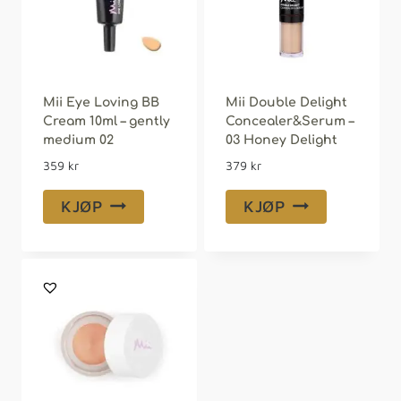
Mii Eye Loving BB
Mii Double Delight
Cream 10ml – gently
Concealer&Serum –
medium 02
03 Honey Delight
359
kr
379
kr
KJØP
KJØP