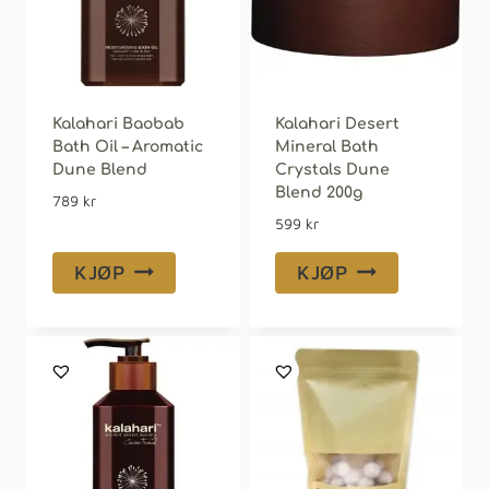
Kalahari Baobab
Kalahari Desert
Bath Oil – Aromatic
Mineral Bath
Dune Blend
Crystals Dune
Blend 200g
789
kr
599
kr
KJØP
KJØP