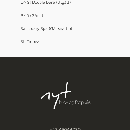
OMG! Double Dare (Utgått)
PMD (Går ut)
Sanctuary Spa (Går snart ut)
St. Tropez
+47 45044030