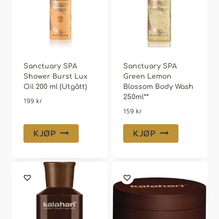
Sanctuary SPA
Sanctuary SPA
Shower Burst Lux
Green Lemon
Oil 200 ml (Utgått)
Blossom Body Wash
250ml**
199
kr
159
kr
KJØP
KJØP