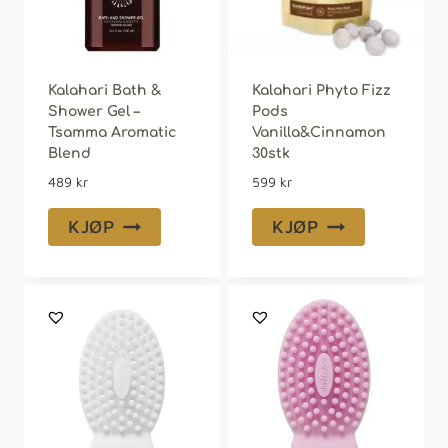
Kalahari Bath &
Kalahari Phyto Fizz
Shower Gel –
Pods
Tsamma Aromatic
Vanilla&Cinnamon
Blend
30stk
489
kr
599
kr
KJØP
KJØP