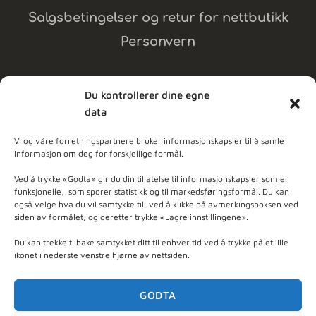
Salgsbetingelser og retur for nettbutikk
Personvern
Du kontrollerer dine egne
data
MELD DEG PÅ NYHETSBREV
Vi og våre forretningspartnere bruker informasjonskapsler til å samle
informasjon om deg for forskjellige formål.
dpleie
Ved å trykke «Godta» gir du din tillatelse til informasjonskapsler som er
funksjonelle, som sporer statistikk og til markedsføringsformål. Du kan
også velge hva du vil samtykke til, ved å klikke på avmerkingsboksen ved
ner - Basert på
103
anmeldelser
siden av formålet, og deretter trykke «Lagre innstillingene».
Du kan trekke tilbake samtykket ditt til enhver tid ved å trykke på et lille
ikonet i nederste venstre hjørne av nettsiden.
GODTA