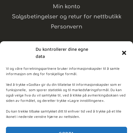
Min konto
Salgsbetingelser og retur for nettbutikk
Personvern
Du kontrollerer dine egne
data
MELD DEG PÅ NYHETSBREV
Vi og våre forretningspartnere bruker informasjonskapsler til å samle
informasjon om deg for forskjellige formål.
dpleie
Ved å trykke «Godta» gir du din tillatelse til informasjonskapsler som er
funksjonelle, som sporer statistikk og til markedsføringsformål. Du kan
også velge hva du vil samtykke til, ved å klikke på avmerkingsboksen ved
ner - Basert på
103
anmeldelser
siden av formålet, og deretter trykke «Lagre innstillingene».
Du kan trekke tilbake samtykket ditt til enhver tid ved å trykke på et lille
ikonet i nederste venstre hjørne av nettsiden.