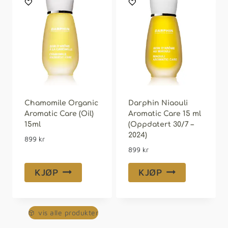
Chamomile Organic
Darphin Niaouli
Aromatic Care (Oil)
Aromatic Care 15 ml
15ml
(Oppdatert 30/7 –
2024)
899
kr
899
kr
KJØP
KJØP
vis alle produkter