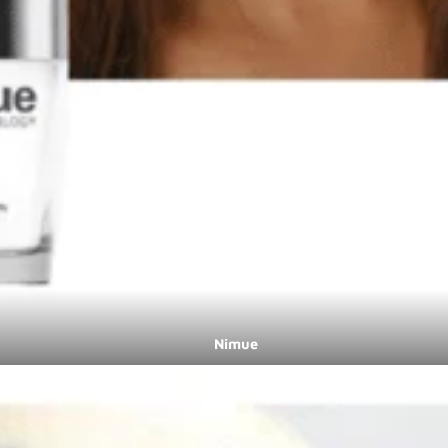
Nimue