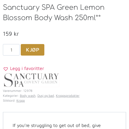
Sanctuary SPA Green Lemon
Blossom Body Wash 250ml**
159
kr
KJØP
Legg i favoritter
Varenummer:
12978
Kategorier:
Body wash
,
Dusj og bad
,
Kroppsprodukter
Stikkord:
Kropp
If you’re struggling to get out of bed, give