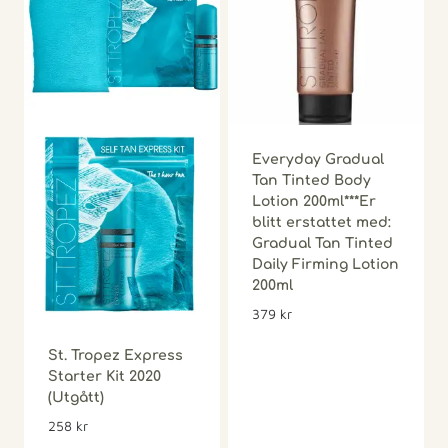
Everyday Gradual
Tan Tinted Body
Lotion 200ml***Er
blitt erstattet med:
Gradual Tan Tinted
Daily Firming Lotion
200ml
379
kr
St. Tropez Express
Starter Kit 2020
(Utgått)
258
kr