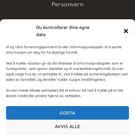
Personvern
Du kontrollerer dine egne
data
MELD DEG PÅ NYHETSBREV
Vi og våre forretningspartnere bruker informasjonskapsler til å samle
informasjon om deg for forskjellige formål.
dpleie
Ved å trykke «Godta» gir du din tillatelse til informasjonskapsler som er
funksjonelle, som sporer statistikk og til markedsføringsformål. Du kan
også velge hva du vil samtykke til, ved å klikke på avmerkingsboksen ved
ner - Basert på
103
anmeldelser
siden av formålet, og deretter trykke «Lagre innstillingene».
Du kan trekke tilbake samtykket ditt til enhver tid ved å trykke på et lille
ikonet i nederste venstre hjørne av nettsiden.
GODTA
AVVIS ALLE