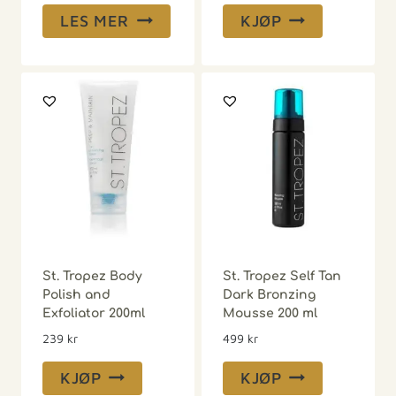
LES MER
KJØP
St. Tropez Body
St. Tropez Self Tan
Polish and
Dark Bronzing
Exfoliator 200ml
Mousse 200 ml
239
kr
499
kr
KJØP
KJØP