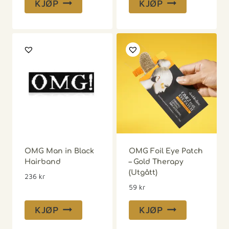
KJØP
KJØP
OMG Man in Black
OMG Foil Eye Patch
Hairband
– Gold Therapy
(Utgått)
236
kr
59
kr
KJØP
KJØP