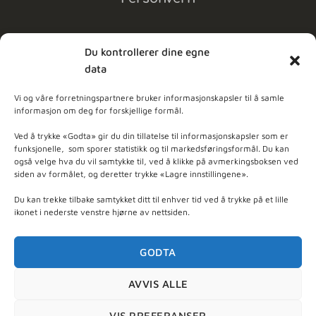
Du kontrollerer dine egne
data
MELD DEG PÅ NYHETSBREV
Vi og våre forretningspartnere bruker informasjonskapsler til å samle
informasjon om deg for forskjellige formål.
dpleie
Ved å trykke «Godta» gir du din tillatelse til informasjonskapsler som er
funksjonelle, som sporer statistikk og til markedsføringsformål. Du kan
også velge hva du vil samtykke til, ved å klikke på avmerkingsboksen ved
ner - Basert på
103
anmeldelser
siden av formålet, og deretter trykke «Lagre innstillingene».
Du kan trekke tilbake samtykket ditt til enhver tid ved å trykke på et lille
ikonet i nederste venstre hjørne av nettsiden.
GODTA
AVVIS ALLE
Org. nr 997 470 915 - © 2026 Nyt Hudpleie - utviklet
VIS PREFERANSER