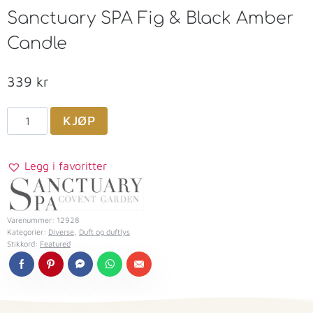
Sanctuary SPA Fig & Black Amber
Candle
339
kr
KJØP
Legg i favoritter
Varenummer:
12928
Kategorier:
Diverse
,
Duft og duftlys
Stikkord:
Featured