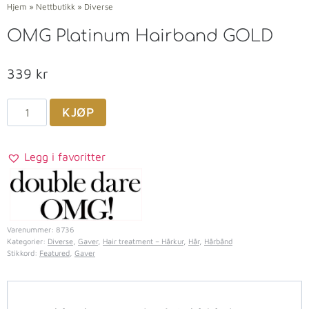
Hjem
»
Nettbutikk
»
Diverse
OMG Platinum Hairband GOLD
339
kr
KJØP
Legg i favoritter
Varenummer:
8736
Kategorier:
Diverse
,
Gaver
,
Hair treatment – Hårkur
,
Hår
,
Hårbånd
Stikkord:
Featured
,
Gaver