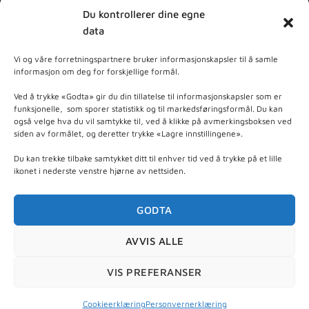
Du kontrollerer dine egne
data
MELD DEG PÅ NYHETSBREV
Vi og våre forretningspartnere bruker informasjonskapsler til å samle
informasjon om deg for forskjellige formål.
dpleie
Ved å trykke «Godta» gir du din tillatelse til informasjonskapsler som er
funksjonelle, som sporer statistikk og til markedsføringsformål. Du kan
også velge hva du vil samtykke til, ved å klikke på avmerkingsboksen ved
ner - Basert på
103
anmeldelser
siden av formålet, og deretter trykke «Lagre innstillingene».
Du kan trekke tilbake samtykket ditt til enhver tid ved å trykke på et lille
ikonet i nederste venstre hjørne av nettsiden.
GODTA
AVVIS ALLE
Org. nr 997 470 915 - © 2026 Nyt Hudpleie - utviklet
VIS PREFERANSER
av
Escens
Cookieerklæring
Personvernerklæring