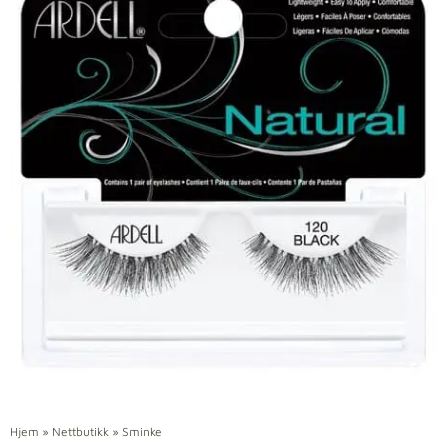
Hjem
»
Nettbutikk
»
Sminke