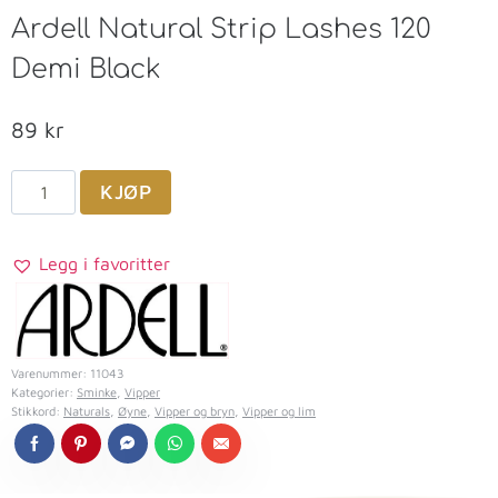
Ardell Natural Strip Lashes 120
Demi Black
89
kr
KJØP
Legg i favoritter
Varenummer:
11043
Kategorier:
Sminke
,
Vipper
Stikkord:
Naturals
,
Øyne
,
Vipper og bryn
,
Vipper og lim