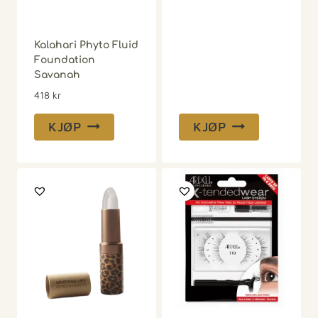
Kalahari Phyto Fluid
Foundation
Savanah
418
kr
KJØP
KJØP