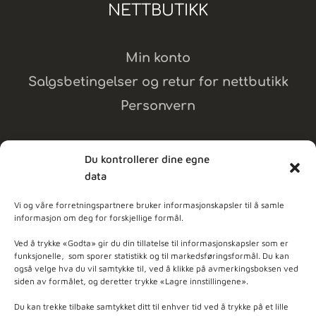
NETTBUTIKK
Min konto
Salgsbetingelser og retur for nettbutikk
Personvern
Du kontrollerer dine egne
data
MELD DEG PÅ NYHETSBREV
Vi og våre forretningspartnere bruker informasjonskapsler til å samle
informasjon om deg for forskjellige formål.
dpleie
Ved å trykke «Godta» gir du din tillatelse til informasjonskapsler som er
funksjonelle, som sporer statistikk og til markedsføringsformål. Du kan
også velge hva du vil samtykke til, ved å klikke på avmerkingsboksen ved
ner - Basert på
103
anmeldelser
siden av formålet, og deretter trykke «Lagre innstillingene».
Du kan trekke tilbake samtykket ditt til enhver tid ved å trykke på et lille