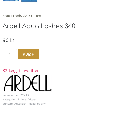
Hjem
»
Nettbutikk
»
Sminke
Ardell Aqua Lashes 340
96
kr
KJØP
Legg i favoritter
Varenummer:
22442
Kategorier:
Sminke
,
Vipper
Stikkord:
Aqua lash
,
Vipper og bryn