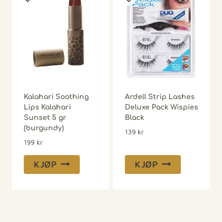
Kalahari Soothing
Ardell Strip Lashes
Lips Kalahari
Deluxe Pack Wispies
Sunset 5 gr
Black
(burgundy)
139
kr
199
kr
KJØP
KJØP