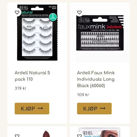
Ardell Natural 5
Ardell Faux Mink
pack 110
Individuals Long
Black (60060)
319
kr
109
kr
KJØP
KJØP