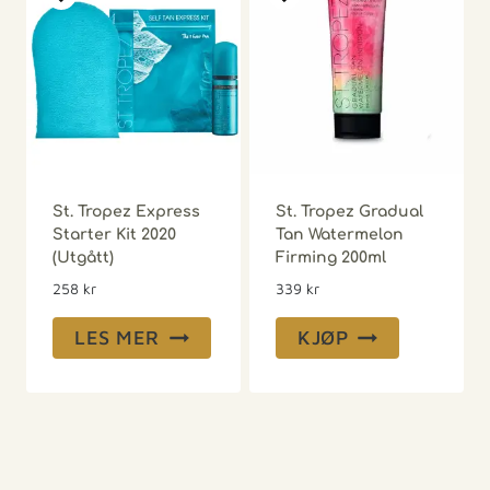
St. Tropez Express
St. Tropez Gradual
Starter Kit 2020
Tan Watermelon
(Utgått)
Firming 200ml
258
kr
339
kr
LES MER
KJØP