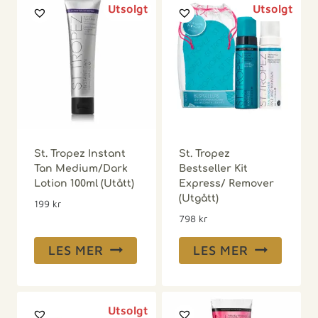
St. Tropez Instant
St. Tropez
Tan Medium/Dark
Bestseller Kit
Lotion 100ml (Utått)
Express/ Remover
(Utgått)
199
kr
798
kr
LES MER
LES MER