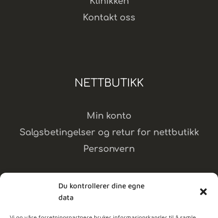
Klinikken
Kontakt oss
NETTBUTIKK
Min konto
Salgsbetingelser og retur for nettbutikk
Personvern
Du kontrollerer dine egne
data
MELD DEG PÅ NYHETSBREV
Vi og våre forretningspartnere bruker informasjonskapsler til å samle