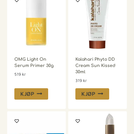
OMG Light On
Kalahari Phyto DD
Serum Primer 30g
Cream Sun Kissed
30ml
519
kr
319
kr
KJØP
KJØP