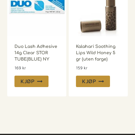
Duo Lash Adhesive
Kalahari Soothing
14g Clear STOR
Lips Wild Honey 5
TUBE(BLUE) NY
gr (uten farge)
169
kr
159
kr
KJØP
KJØP