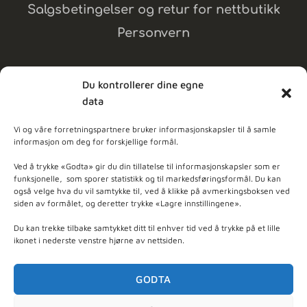
Salgsbetingelser og retur for nettbutikk
Personvern
Du kontrollerer dine egne
data
MELD DEG PÅ NYHETSBREV
Vi og våre forretningspartnere bruker informasjonskapsler til å samle
informasjon om deg for forskjellige formål.
dpleie
Ved å trykke «Godta» gir du din tillatelse til informasjonskapsler som er
funksjonelle, som sporer statistikk og til markedsføringsformål. Du kan
også velge hva du vil samtykke til, ved å klikke på avmerkingsboksen ved
ner - Basert på
103
anmeldelser
siden av formålet, og deretter trykke «Lagre innstillingene».
Du kan trekke tilbake samtykket ditt til enhver tid ved å trykke på et lille
ikonet i nederste venstre hjørne av nettsiden.
GODTA