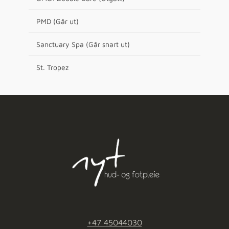
PMD (Går ut)
Sanctuary Spa (Går snart ut)
St. Tropez
+47 45044030