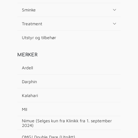
Sminke
Treatment
Utstyr og tilbehør
MERKER
Ardell
Darphin
Kalahari
MII
Nimue (Selges kun fra Klinikk fra 1. september
2024)
OMG! Double Dare (Utgått)