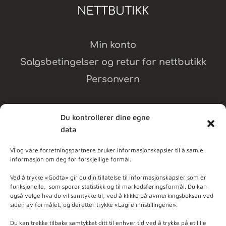
NETTBUTIKK
Min konto
Salgsbetingelser og retur for nettbutikk
Personvern
Du kontrollerer dine egne
data
MELD DEG PÅ NYHETSBREV
Vi og våre forretningspartnere bruker informasjonskapsler til å samle
informasjon om deg for forskjellige formål.
dpleie
Ved å trykke «Godta» gir du din tillatelse til informasjonskapsler som er
funksjonelle, som sporer statistikk og til markedsføringsformål. Du kan
også velge hva du vil samtykke til, ved å klikke på avmerkingsboksen ved
ner - Basert på
103
anmeldelser
siden av formålet, og deretter trykke «Lagre innstillingene».
Du kan trekke tilbake samtykket ditt til enhver tid ved å trykke på et lille