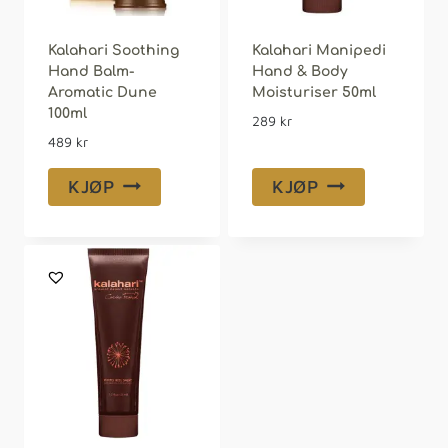
Kalahari Soothing
Kalahari Manipedi
Hand Balm-
Hand & Body
Aromatic Dune
Moisturiser 50ml
100ml
289
kr
489
kr
KJØP
KJØP