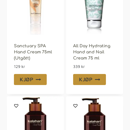
Sanctuary SPA
All Day Hydrating
Hand Cream 75ml
Hand and Nail
(Utgått)
Cream 75 ml
129
kr
339
kr
KJØP
KJØP