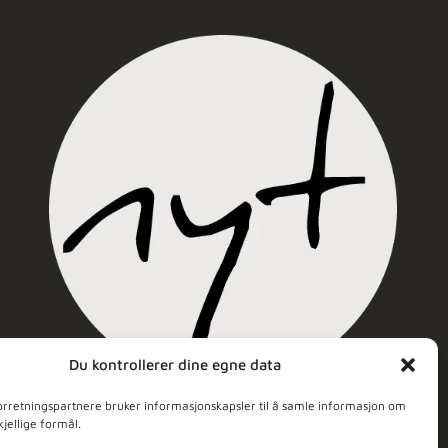
Du kontrollerer dine egne data
Nyt Hudpleie
orretningspartnere bruker informasjonskapsler til å samle informasjon om
kjellige formål.