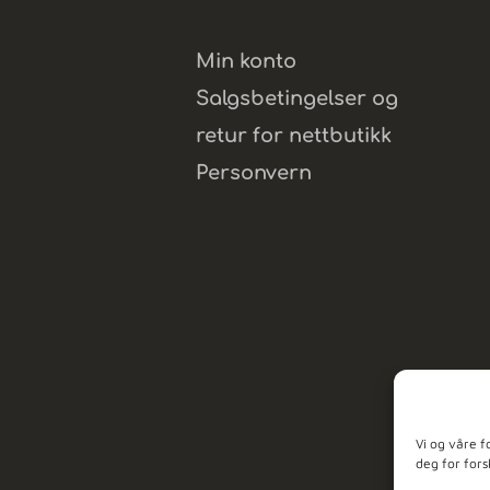
Min konto
Salgsbetingelser og
retur for nettbutikk
Personvern
Vi og våre f
deg for fors