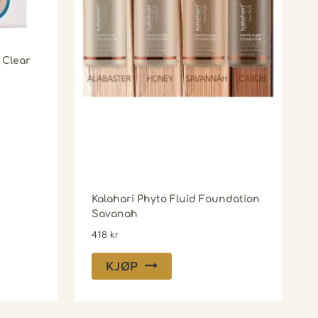
 Clear
Kalahari Phyto Fluid Foundation
Savanah
418
kr
KJØP