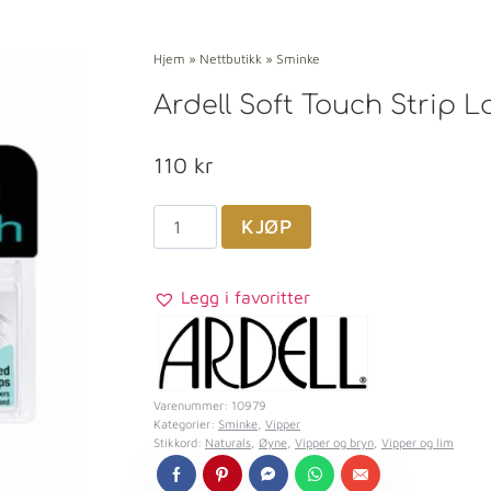
Hjem
»
Nettbutikk
»
Sminke
Ardell Soft Touch Strip L
110
kr
KJØP
Legg i favoritter
Varenummer:
10979
Kategorier:
Sminke
,
Vipper
Stikkord:
Naturals
,
Øyne
,
Vipper og bryn
,
Vipper og lim