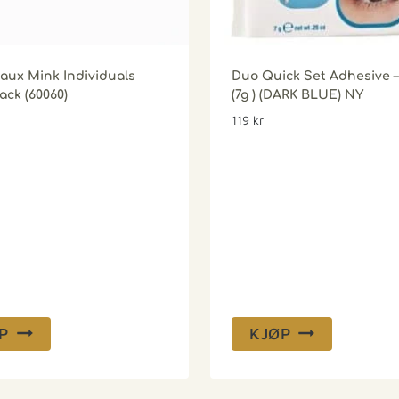
Faux Mink Individuals
Duo Quick Set Adhesive –
ack (60060)
(7g ) (DARK BLUE) NY
119
kr
P
KJØP