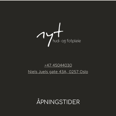
+47 45044030
Niels Juels gate 43A, 0257 Oslo
ÅPNINGSTIDER