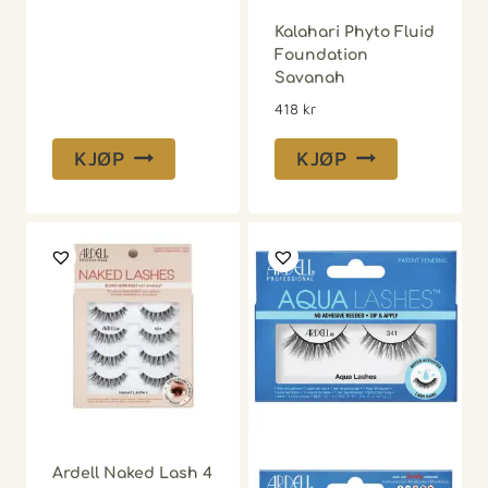
Kalahari Phyto Fluid
Foundation
Savanah
418
kr
KJØP
KJØP
Ardell Naked Lash 4