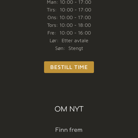
Man: 10:00 - 17:00
Tirs: 10:00 - 17:00
Ons: 10:00 - 17:00
Tors: 10:00 - 18:00
Fre: 10:00 - 16:00
Lør: Etter avtale
Søn: Stengt
BESTILL TIME
OM NYT
Finn frem