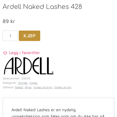
Ardell Naked Lashes 428
89
kr
KJØP
Legg i favoritter
Varenummer:
20639
Kategorier:
Sminke
,
Vipper
Stikkord:
Naked
,
Øyne
,
Vipper og bryn
,
Vipper og lim
Ardell Naked Lashes er en nydelig
vippekolleksjon som føles som om du ikke har på