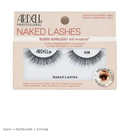
Hjem
»
Nettbutikk
»
Sminke