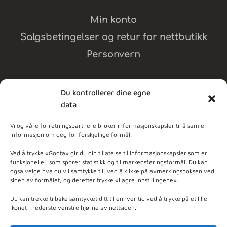
Min konto
Salgsbetingelser og retur for nettbutikk
Personvern
Du kontrollerer dine egne
data
MELD DEG PÅ NYHETSBREV
Vi og våre forretningspartnere bruker informasjonskapsler til å samle
informasjon om deg for forskjellige formål.
dpleie
Ved å trykke «Godta» gir du din tillatelse til informasjonskapsler som er
funksjonelle, som sporer statistikk og til markedsføringsformål. Du kan
også velge hva du vil samtykke til, ved å klikke på avmerkingsboksen ved
ner - Basert på
103
anmeldelser
siden av formålet, og deretter trykke «Lagre innstillingene».
Du kan trekke tilbake samtykket ditt til enhver tid ved å trykke på et lille
ikonet i nederste venstre hjørne av nettsiden.