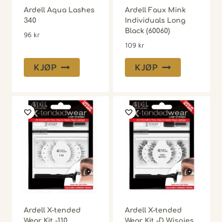
Ardell Aqua Lashes
Ardell Faux Mink
340
Individuals Long
Black (60060)
96
kr
109
kr
KJØP
KJØP
Ardell X-tended
Ardell X-tended
Wear Kit -110
Wear Kit -D Wispies