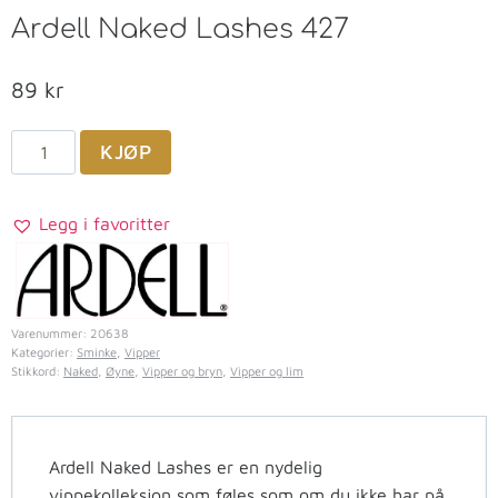
Ardell Naked Lashes 427
89
kr
KJØP
Legg i favoritter
Varenummer:
20638
Kategorier:
Sminke
,
Vipper
Stikkord:
Naked
,
Øyne
,
Vipper og bryn
,
Vipper og lim
Ardell Naked Lashes er en nydelig
vippekolleksjon som føles som om du ikke har på