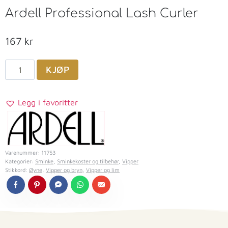
Ardell Professional Lash Curler
167
kr
KJØP
Legg i favoritter
Varenummer:
11753
Kategorier:
Sminke
,
Sminkekoster og tilbehør
,
Vipper
Stikkord:
Øyne
,
Vipper og bryn
,
Vipper og lim