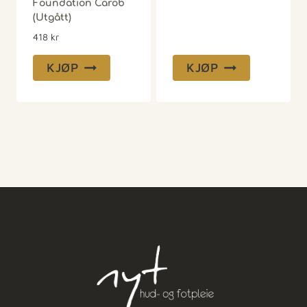
Foundation Carob
(Utgått)
418
kr
KJØP
KJØP