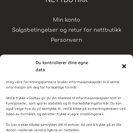
Min konto
Salgsbetingelser og retur for nettbutikk
Personvern
Du kontrollerer dine egne
data
MELD DEG PÅ NYHETSBREV
Vi og våre forretningspartnere bruker informasjonskapsler til å samle
informasjon om deg for forskjellige formål.
dpleie
Ved å trykke «Godta» gir du din tillatelse til informasjonskapsler som er
funksjonelle, som sporer statistikk og til markedsføringsformål. Du kan
også velge hva du vil samtykke til, ved å klikke på avmerkingsboksen ved
ner - Basert på
103
anmeldelser
siden av formålet, og deretter trykke «Lagre innstillingene».
Du kan trekke tilbake samtykket ditt til enhver tid ved å trykke på et lille
ikonet i nederste venstre hjørne av nettsiden.