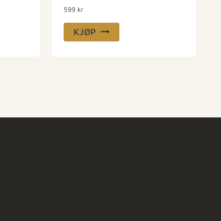
599
kr
KJØP