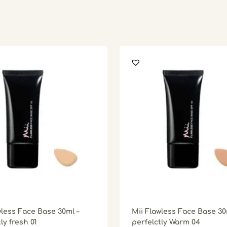
wless Face Base 30ml –
Mii Flawless Face Base 30
ly fresh 01
perfelctly Warm 04