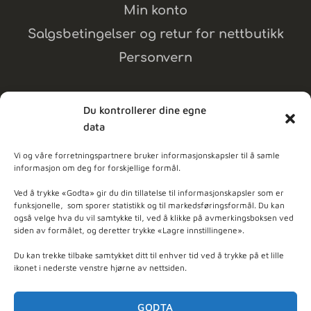
Min konto
Salgsbetingelser og retur for nettbutikk
Personvern
Du kontrollerer dine egne
data
MELD DEG PÅ NYHETSBREV
Vi og våre forretningspartnere bruker informasjonskapsler til å samle
informasjon om deg for forskjellige formål.
dpleie
Ved å trykke «Godta» gir du din tillatelse til informasjonskapsler som er
funksjonelle, som sporer statistikk og til markedsføringsformål. Du kan
også velge hva du vil samtykke til, ved å klikke på avmerkingsboksen ved
ner - Basert på
103
anmeldelser
siden av formålet, og deretter trykke «Lagre innstillingene».
Du kan trekke tilbake samtykket ditt til enhver tid ved å trykke på et lille
ikonet i nederste venstre hjørne av nettsiden.
GODTA