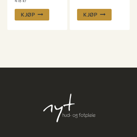
418
kr
KJØP
KJØP