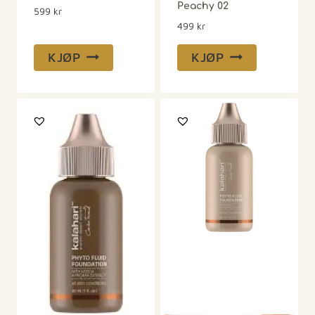
Peachy 02
599
kr
499
kr
KJØP
KJØP