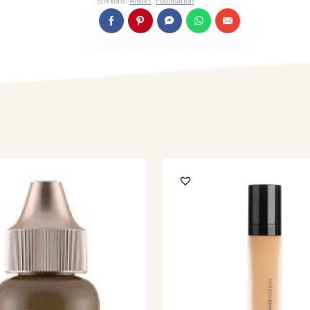
Stikkord:
Ansikt
,
Foundation