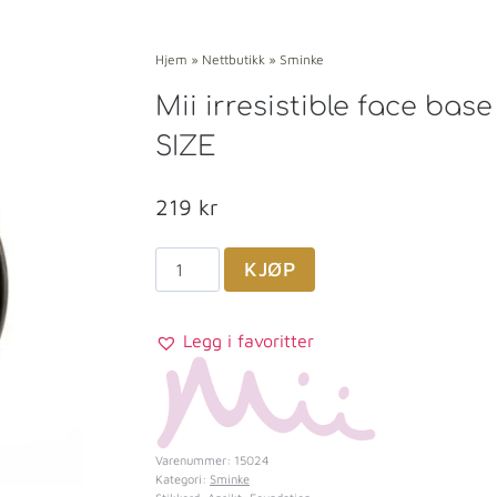
Hjem
»
Nettbutikk
»
Sminke
Mii irresistible face ba
SIZE
219
kr
KJØP
Legg i favoritter
Varenummer:
15024
Kategori:
Sminke