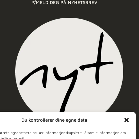
MELD DEG PÅ NYHETSBREV
Du kontrollerer dine egne data
Nyt Hudpleie
orretningspartnere bruker informasjonskapsler til å samle informasjon om
kjellige formål.