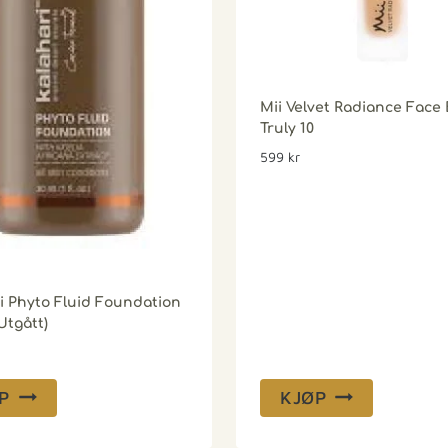
Mii Velvet Radiance Face 
Truly 10
599
kr
i Phyto Fluid Foundation
Utgått)
P
KJØP