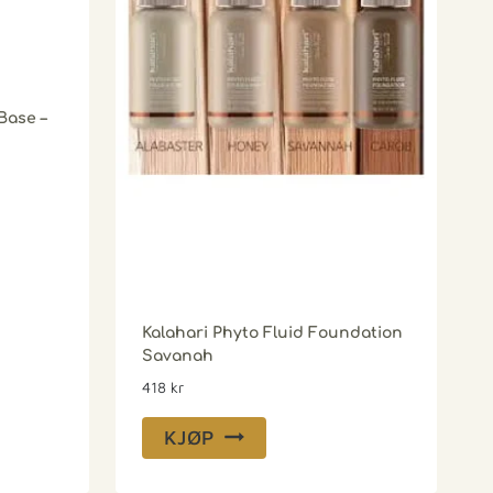
Base –
Kalahari Phyto Fluid Foundation
Savanah
418
kr
KJØP