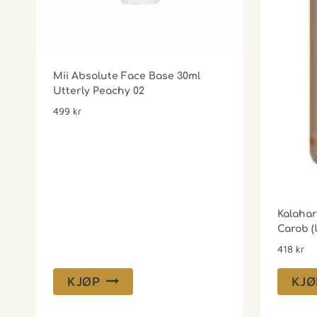
Mii Absolute Face Base 30ml
Utterly Peachy 02
499
kr
Kalahar
Carob (
418
kr
KJØP
KJØ