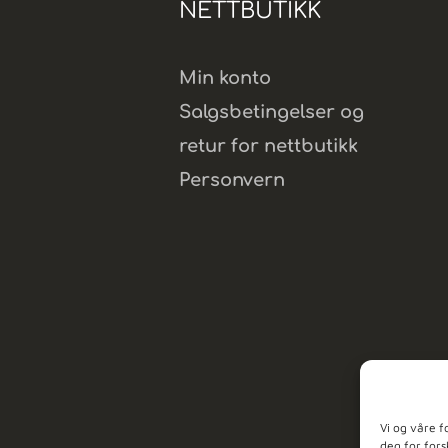
NETTBUTIKK
Min konto
Salgsbetingelser og
retur for nettbutikk
Personvern
Vi og våre f
deg for fors