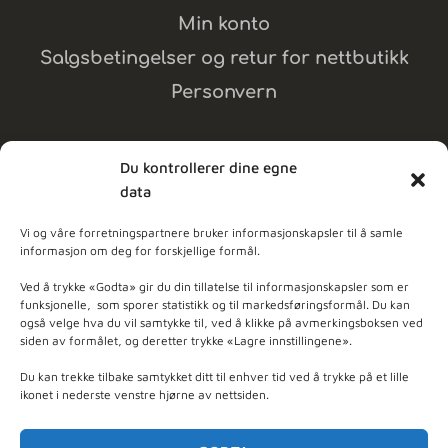
Min konto
Salgsbetingelser og retur for nettbutikk
Personvern
Du kontrollerer dine egne
data
MELD DEG PÅ NYHETSBREV
Vi og våre forretningspartnere bruker informasjonskapsler til å samle
informasjon om deg for forskjellige formål.
dpleie
Ved å trykke «Godta» gir du din tillatelse til informasjonskapsler som er
funksjonelle, som sporer statistikk og til markedsføringsformål. Du kan
også velge hva du vil samtykke til, ved å klikke på avmerkingsboksen ved
ner - Basert på
103
anmeldelser
siden av formålet, og deretter trykke «Lagre innstillingene».
Du kan trekke tilbake samtykket ditt til enhver tid ved å trykke på et lille
ikonet i nederste venstre hjørne av nettsiden.