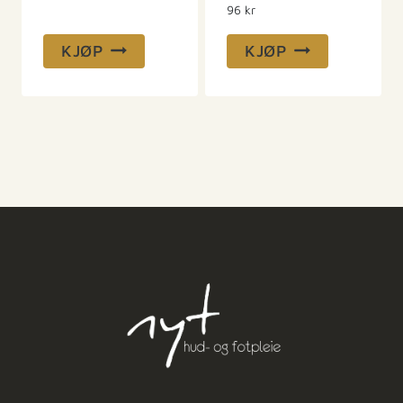
96
kr
KJØP
KJØP