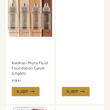
Kalahari Phyto Fluid
Foundation Carob
(Utgått)
418
kr
KJØP
KJØP