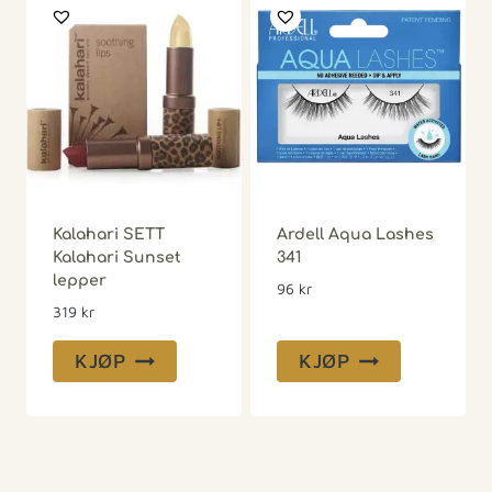
Kalahari SETT
Ardell Aqua Lashes
Kalahari Sunset
341
lepper
96
kr
319
kr
KJØP
KJØP