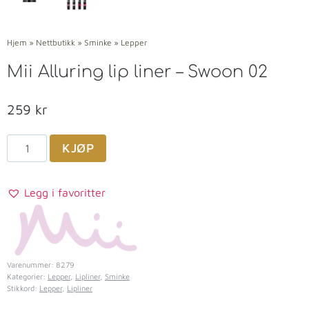
Hjem
»
Nettbutikk
»
Sminke
»
Lepper
Mii Alluring lip liner – Swoon 02
259
kr
KJØP
Legg i favoritter
Varenummer:
8279
Kategorier:
Lepper
,
Lipliner
,
Sminke
Stikkord:
Lepper
,
Lipliner