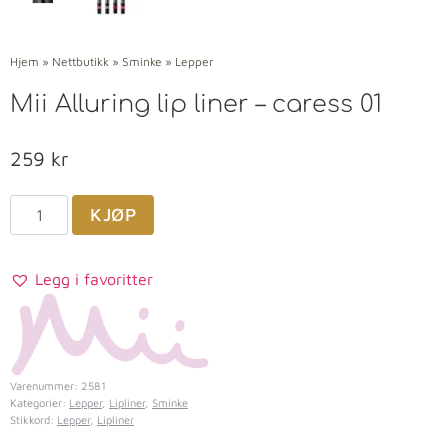
Hjem
»
Nettbutikk
»
Sminke
»
Lepper
Mii Alluring lip liner – caress 01
259
kr
KJØP
Legg i favoritter
Varenummer:
2581
Kategorier:
Lepper
,
Lipliner
,
Sminke
Stikkord:
Lepper
,
Lipliner