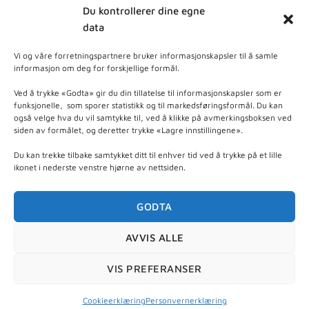
Du kontrollerer dine egne
data
MELD DEG PÅ NYHETSBREV
Vi og våre forretningspartnere bruker informasjonskapsler til å samle
informasjon om deg for forskjellige formål.
dpleie
Ved å trykke «Godta» gir du din tillatelse til informasjonskapsler som er
funksjonelle, som sporer statistikk og til markedsføringsformål. Du kan
også velge hva du vil samtykke til, ved å klikke på avmerkingsboksen ved
ner - Basert på
103
anmeldelser
siden av formålet, og deretter trykke «Lagre innstillingene».
Du kan trekke tilbake samtykket ditt til enhver tid ved å trykke på et lille
ikonet i nederste venstre hjørne av nettsiden.
GODTA
AVVIS ALLE
Org. nr 997 470 915 - © 2026 Nyt Hudpleie - utviklet
VIS PREFERANSER
av
Escens
Cookieerklæring
Personvernerklæring