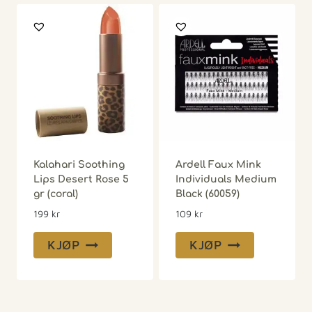
Kalahari Soothing
Ardell Faux Mink
Lips Desert Rose 5
Individuals Medium
gr (coral)
Black (60059)
199
kr
109
kr
KJØP
KJØP