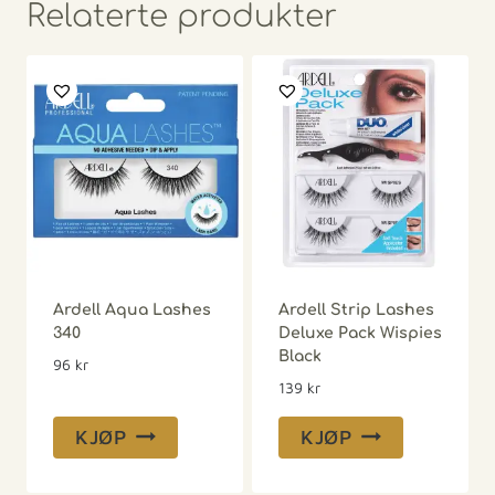
Relaterte produkter
Ardell Aqua Lashes
Ardell Strip Lashes
340
Deluxe Pack Wispies
Black
96
kr
139
kr
KJØP
KJØP