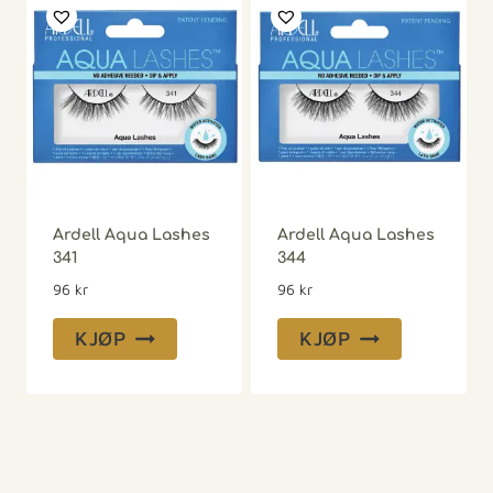
Ardell Aqua Lashes
Ardell Aqua Lashes
341
344
96
kr
96
kr
KJØP
KJØP