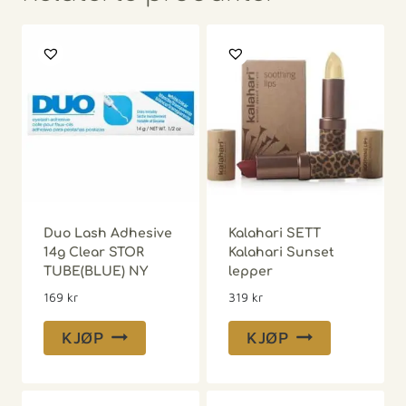
Duo Lash Adhesive
Kalahari SETT
14g Clear STOR
Kalahari Sunset
TUBE(BLUE) NY
lepper
169
kr
319
kr
KJØP
KJØP