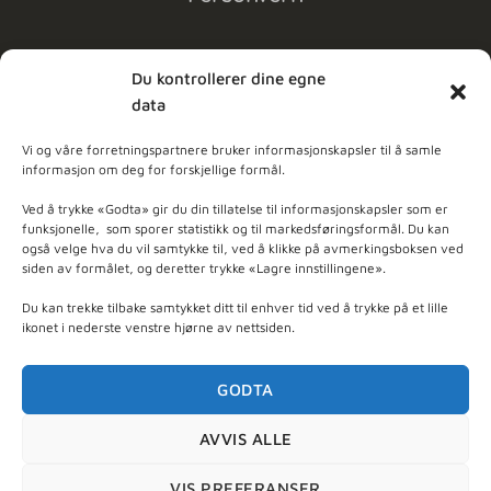
Du kontrollerer dine egne
data
MELD DEG PÅ NYHETSBREV
Vi og våre forretningspartnere bruker informasjonskapsler til å samle
informasjon om deg for forskjellige formål.
dpleie
Ved å trykke «Godta» gir du din tillatelse til informasjonskapsler som er
funksjonelle, som sporer statistikk og til markedsføringsformål. Du kan
også velge hva du vil samtykke til, ved å klikke på avmerkingsboksen ved
ner - Basert på
103
anmeldelser
siden av formålet, og deretter trykke «Lagre innstillingene».
Du kan trekke tilbake samtykket ditt til enhver tid ved å trykke på et lille
ikonet i nederste venstre hjørne av nettsiden.
GODTA
AVVIS ALLE
Org. nr 997 470 915 - © 2026 Nyt Hudpleie - utviklet
VIS PREFERANSER