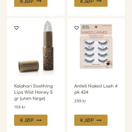
KJØP
KJØP
Kalahari Soothing
Ardell Naked Lash 4
Lips Wild Honey 5
pk 424
gr (uten farge)
299
kr
159
kr
KJØP
KJØP