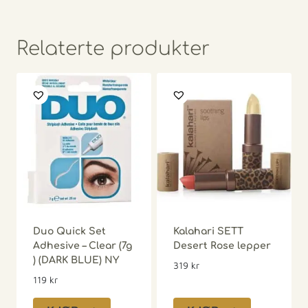
Relaterte produkter
Duo Quick Set
Kalahari SETT
Adhesive – Clear (7g
Desert Rose lepper
) (DARK BLUE) NY
319
kr
119
kr