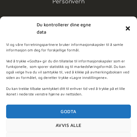
Personvern
Du kontrollerer dine egne
data
MELD DEG PÅ NYHETSBREV
Vi og våre forretningspartnere bruker informasjonskapsler til å samle
informasjon om deg for forskjellige formål.
dpleie
Ved å trykke «Godta» gir du din tillatelse til informasjonskapsler som er
funksjonelle, som sporer statistikk og til markedsføringsformål. Du kan
også velge hva du vil samtykke til, ved å klikke på avmerkingsboksen ved
ner - Basert på
103
anmeldelser
siden av formålet, og deretter trykke «Lagre innstillingene».
Du kan trekke tilbake samtykket ditt til enhver tid ved å trykke på et lille
ikonet i nederste venstre hjørne av nettsiden.
GODTA
AVVIS ALLE
Org. nr 997 470 915 - © 2026 Nyt Hudpleie - utviklet