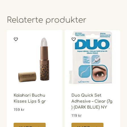
Relaterte produkter
Kalahari Buchu
Duo Quick Set
Kisses Lips 5 gr
Adhesive – Clear (7g
) (DARK BLUE) NY
159
kr
119
kr