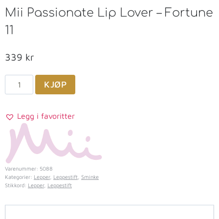
Mii Passionate Lip Lover – Fortune
11
339
kr
KJØP
Legg i favoritter
Varenummer:
5088
Kategorier:
Lepper
,
Leppestift
,
Sminke
Stikkord:
Lepper
,
Leppestift