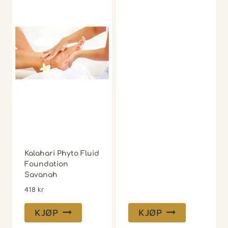
Kalahari Phyto Fluid
Foundation
Savanah
418
kr
KJØP
KJØP