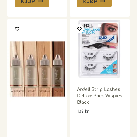
KJØP
KJØP
Ardell Strip Lashes
Deluxe Pack Wispies
Black
139
kr