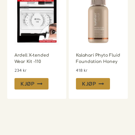
Ardell X-tended
Kalahari Phyto Fluid
Wear Kit -110
Foundation Honey
234
kr
418
kr
KJØP
KJØP