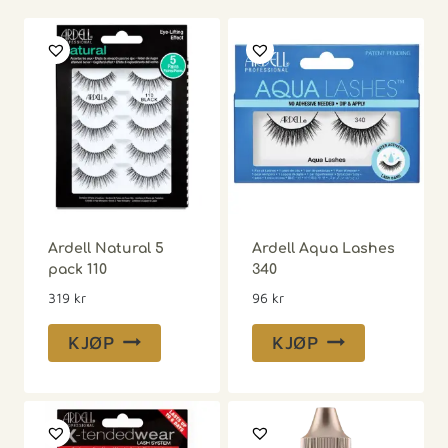
Ardell Natural 5
Ardell Aqua Lashes
pack 110
340
319
kr
96
kr
KJØP
KJØP