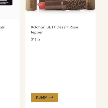
als
Kalahari SETT Desert Rose
lepper
319
kr
KJØP