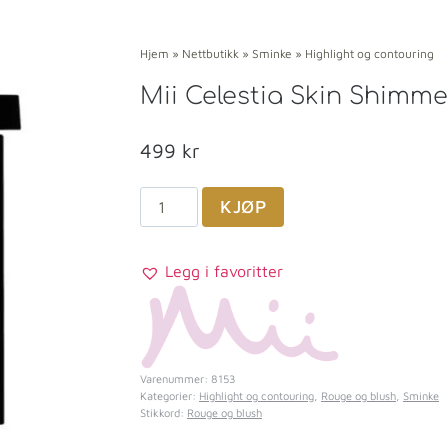
Hjem
»
Nettbutikk
»
Sminke
»
Highlight og contouring
Mii Celestia Skin Shimm
499
kr
KJØP
Legg i favoritter
Varenummer:
8153
Kategorier:
Highlight og contouring
,
Rouge og blush
,
Sminke
Stikkord:
Rouge og blush