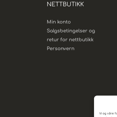
NETTBUTIKK
Min konto
Salgsbetingelser og
retur for nettbutikk
Personvern
Vi og våre f