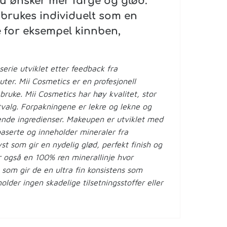
 du ønsker mer farge og glød.
brukes individuelt som en
e for eksempel kinnben,
erie utviklet etter feedback fra
uter. Mii Cosmetics er en profesjonell
bruke. Mii Cosmetics har høy kvalitet, stor
tvalg. Forpakningene er lekre og lekne og
ende ingredienser. Makeupen er utviklet med
aserte og inneholder mineraler fra
t som gir en nydelig glød, perfekt finish og
ar også en 100% ren minerallinje hvor
som gir de en ultra fin konsistens som
lder ingen skadelige tilsetningsstoffer eller