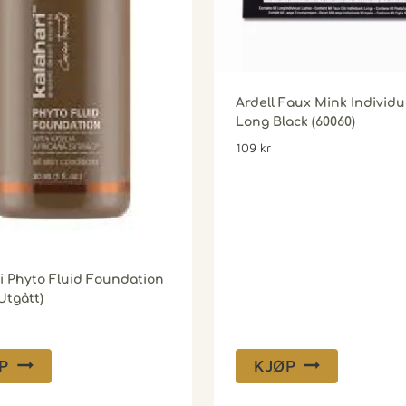
Ardell Faux Mink Individu
Long Black (60060)
109
kr
i Phyto Fluid Foundation
Utgått)
P
KJØP