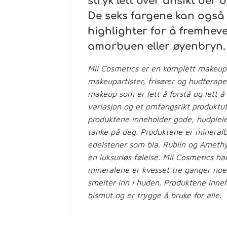
stryk lett over ansikt der
De seks fargene kan også 
highlighter for å fremhev
amorbuen eller øyenbryn.
Mii Cosmetics er en komplett makeups
makeupartister, frisører og hudterape
makeup som er lett å forstå og lett å 
variasjon og et omfangsrikt produktu
produktene inneholder gode, hudplei
tanke på deg. Produktene er mineralb
edelstener som bla. Rubiin og Amethys
en luksuriøs følelse. Mii Cosmetics h
mineralene er kvesset tre ganger noe 
smelter inn i huden. Produktene inneho
bismut og er trygge å bruke for alle.