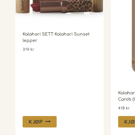
Kalahari SETT Kalahari Sunset
lepper
319
kr
Kalahar
Carob (
418
kr
KJØP
KJØ