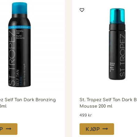
ez Self Tan Dark Bronzing
St. Tropez Self Tan Dark 
0ml
Mousse 200 ml
499
kr
P
KJØP