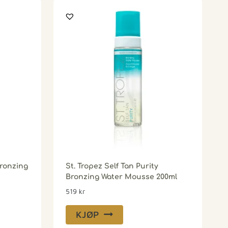
Bronzing
St. Tropez Self Tan Purity
Bronzing Water Mousse 200ml
519
kr
KJØP