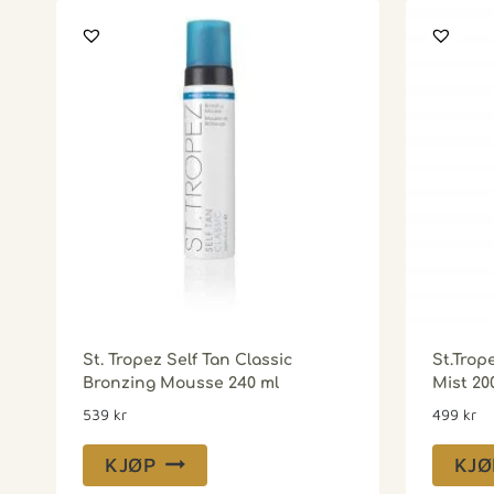
St. Tropez Self Tan Classic
St.Trop
Bronzing Mousse 240 ml
Mist 20
539
kr
499
kr
KJØP
KJØ