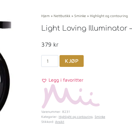
Hjem
»
Nettbutikk
»
Sminke
»
Highlight og contouring
Light Loving Illuminator
379
kr
KJØP
Legg i favoritter
Varenummer:
8231
Kategorier:
Highlight og contouring
,
Sminke
Stikkord:
Ansikt