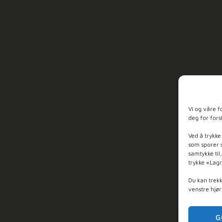
Vi og våre f
deg for fors
Ved å trykke
som sporer s
samtykke til
trykke «Lagr
Du kan trekke
venstre hjør
G