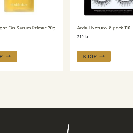
ght On Serum Primer 30g
Ardell Natural 5 pack 110
319
kr
P
KJØP