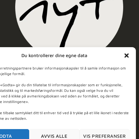
Du kontrollerer dine egne data
Nyt Hudpleie
orretningspartnere bruker informasjonskapsler til å samle informasjon om
kjellige formål.
5.0
Stjerner - Basert på
103
anmeldelser
 «Godta» gir du din tillatelse til informasjonskapsler som er funksjonelle,
tatistikk og til markedsføringsformål. Du kan også velge hva du vil
, ved å klikke på avmerkingsboksen ved siden av formålet, og deretter
e innstillingene».
 tilbake samtykket ditt til enhver tid ved å trykke på et lille ikonet i nederste
ne av nettsiden.
ODTA
AVVIS ALLE
VIS PREFERANSER