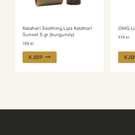
Kalahari Soothing Lips Kalahari
OMG Li
Sunset 5 gr (burgundy)
519
kr
199
kr
KJØP
KJØ