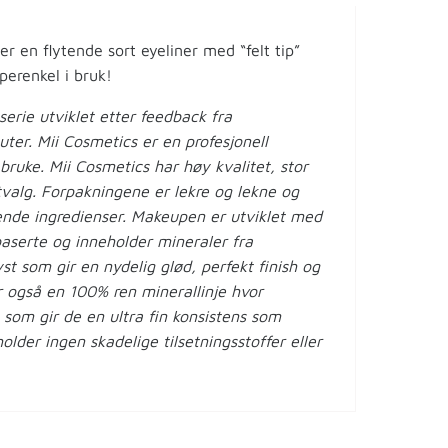
r en flytende sort eyeliner med “felt tip”
perenkel i bruk!
erie utviklet etter feedback fra
uter. Mii Cosmetics er en profesjonell
bruke. Mii Cosmetics har høy kvalitet, stor
tvalg. Forpakningene er lekre og lekne og
ende ingredienser. Makeupen er utviklet med
aserte og inneholder mineraler fra
t som gir en nydelig glød, perfekt finish og
ar også en 100% ren minerallinje hvor
som gir de en ultra fin konsistens som
lder ingen skadelige tilsetningsstoffer eller