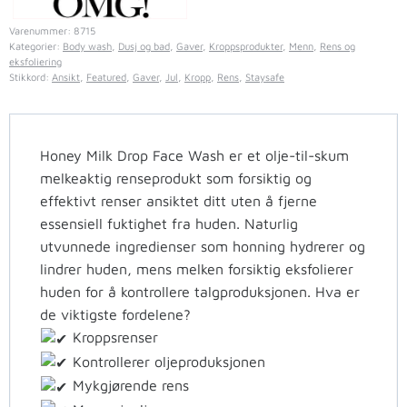
Varenummer:
8715
Kategorier:
Body wash
,
Dusj og bad
,
Gaver
,
Kroppsprodukter
,
Menn
,
Rens og
eksfoliering
Stikkord:
Ansikt
,
Featured
,
Gaver
,
Jul
,
Kropp
,
Rens
,
Staysafe
Honey Milk Drop Face Wash er et olje-til-skum
melkeaktig renseprodukt som forsiktig og
effektivt renser ansiktet ditt uten å fjerne
essensiell fuktighet fra huden. Naturlig
utvunnede ingredienser som honning hydrerer og
lindrer huden, mens melken forsiktig eksfolierer
huden for å kontrollere talgproduksjonen. Hva er
de viktigste fordelene?
Kroppsrenser
Kontrollerer oljeproduksjonen
Mykgjørende rens