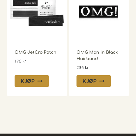
OMG JetCro Patch
OMG Man in Black
Hairband
176
kr
236
kr
KJØP
KJØP