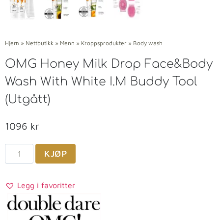
Hjem
»
Nettbutikk
»
Menn
»
Kroppsprodukter
»
Body wash
OMG Honey Milk Drop Face&Body
Wash With White I.M Buddy Tool
(Utgått)
1096
kr
KJØP
Legg i favoritter