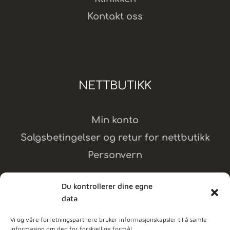
Kontakt oss
NETTBUTIKK
Min konto
Salgsbetingelser og retur for nettbutikk
Personvern
Du kontrollerer dine egne
data
Vi og våre forretningspartnere bruker informasjonskapsler til å samle
MELD DEG PÅ NYHETSBREV
informasjon om deg for forskjellige formål.