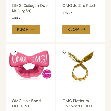
OMG! Collagen Duo
OMG JetCro Patch
Kit (Utgått)
176
kr
499
kr
KJØP
KJØP
OMG Hair Band
OMG Platinum
HOT PINK
Hairband GOLD