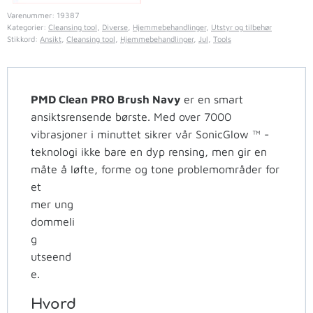
Varenummer:
19387
Kategorier:
Cleansing tool
,
Diverse
,
Hjemmebehandlinger
,
Utstyr og tilbehør
Stikkord:
Ansikt
,
Cleansing tool
,
Hjemmebehandlinger
,
Jul
,
Tools
PMD Clean PRO Brush Navy
er en smart
ansiktsrensende børste. Med over 7000
vibrasjoner i minuttet sikrer vår SonicGlow ™ -
teknologi ikke bare en dyp rensing, men gir en
måte å løfte, forme og tone problemområder for
et
mer ung
dommeli
g
utseend
e.
Hvord