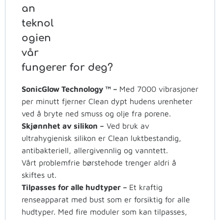
an
teknol
ogien
vår
fungerer for deg?
SonicGlow Technology ™ –
Med 7000 vibrasjoner
per minutt fjerner Clean dypt hudens urenheter
ved å bryte ned smuss og olje fra porene.
Skjønnhet av silikon –
Ved bruk av
ultrahygienisk silikon er Clean luktbestandig,
antibakteriell, allergivennlig og vanntett.
Vårt problemfrie børstehode trenger aldri å
skiftes ut.
Tilpasses for alle hudtyper –
Et kraftig
renseapparat med bust som er forsiktig for alle
hudtyper. Med fire moduler som kan tilpasses,