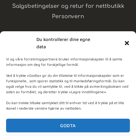
Salgsbetingelser og retur for nettbutikk
Personvern
Du kontrollerer dine egne
data
MELD DEG PÅ NYHETSBREV
Vi og våre forretningspartnere bruker informasjonskapsler til å samle
informasjon om deg for forskjellige formål.
dpleie
Ved å trykke «Godta» gir du din tillatelse til informasjonskapsler som er
funksjonelle, som sporer statistikk og til markedsføringsformål. Du kan
også velge hva du vil samtykke til, ved å klikke på avmerkingsboksen ved
ner - Basert på
103
anmeldelser
siden av formålet, og deretter trykke «Lagre innstillingene».
Du kan trekke tilbake samtykket ditt til enhver tid ved å trykke på et lille
ikonet i nederste venstre hjørne av nettsiden.
GODTA