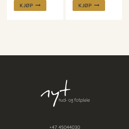
KJØP
KJØP
+47 45044030