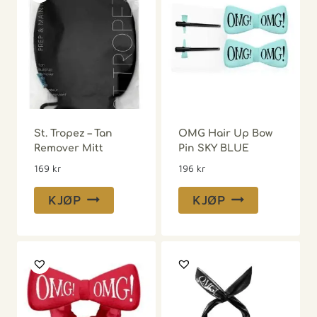
OMG Platinum
Hairband BLACK
339
kr
OMG Hair Band