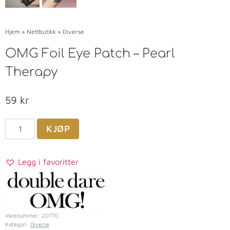
Hjem
»
Nettbutikk
»
Diverse
OMG Foil Eye Patch – Pearl
Therapy
59
kr
KJØP
Legg i favoritter
Varenummer:
20770
Kategori:
Diverse