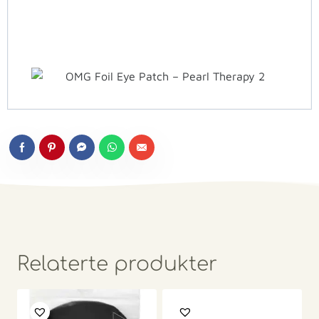
Relaterte produkter
St. Tropez – Tan
OMG Hair Up Bow
Remover Mitt
Pin SKY BLUE
169
kr
196
kr
KJØP
KJØP