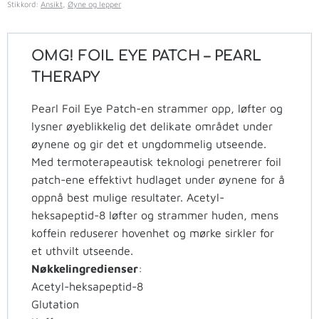
Stikkord:
Ansikt
,
Øyne og lepper
OMG! FOIL EYE PATCH – PEARL
THERAPY
Pearl Foil Eye Patch-en strammer opp, løfter og
lysner øyeblikkelig det delikate området under
øynene og gir det et ungdommelig utseende.
Med termoterapeautisk teknologi penetrerer foil
patch-ene effektivt hudlaget under øynene for å
oppnå best mulige resultater. Acetyl-
heksapeptid-8 løfter og strammer huden, mens
koffein reduserer hovenhet og mørke sirkler for
et uthvilt utseende.
Nøkkelingredienser
:
Acetyl-heksapeptid-8
Glutation