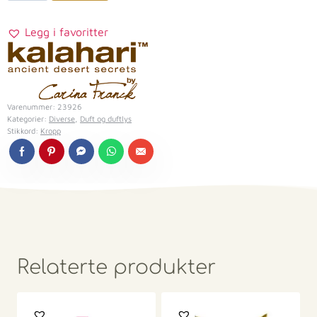
Legg i favoritter
Varenummer:
23926
Kategorier:
Diverse
,
Duft og duftlys
Stikkord:
Kropp
Relaterte produkter