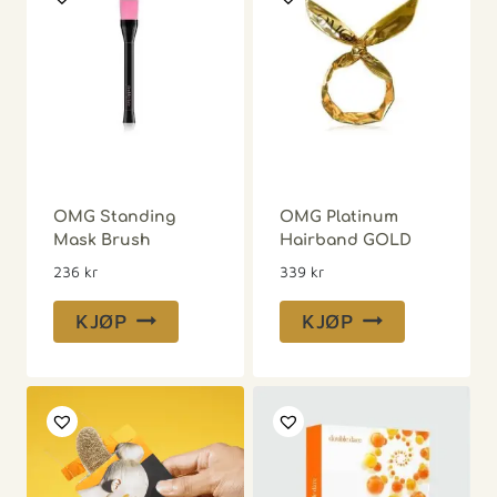
OMG Standing
OMG Platinum
Mask Brush
Hairband GOLD
236
kr
339
kr
KJØP
KJØP