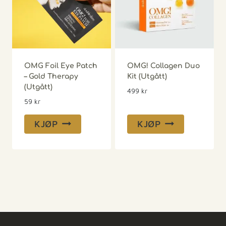
OMG Foil Eye Patch
OMG! Collagen Duo
– Gold Therapy
Kit (Utgått)
(Utgått)
499
kr
59
kr
KJØP
KJØP