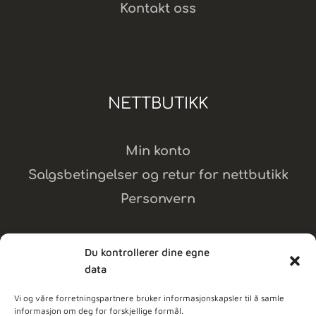
Kontakt oss
NETTBUTIKK
Min konto
Salgsbetingelser og retur for nettbutikk
Personvern
Du kontrollerer dine egne
data
MELD DEG PÅ NYHETSBREV
Vi og våre forretningspartnere bruker informasjonskapsler til å samle
informasjon om deg for forskjellige formål.