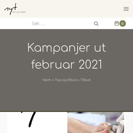
0
Kampanjer ut
februar 2021
Hjem
»
Tips og tilbud
»
Tilbud