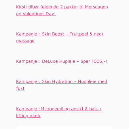
Kirsti tilbyr følgende 2 pakker til Morsdagen
og Valentines Day:
Kampanje!: Skin Boost – Fruitpeel & neck
massage
Kampanje!: DeLuxe Hupleie – Spar 1005,-!
Kampanje!: Skin Hydration – Hudpleie med
fukt
Kampanje!:Microneedling ansikt & hals +
lifting mask