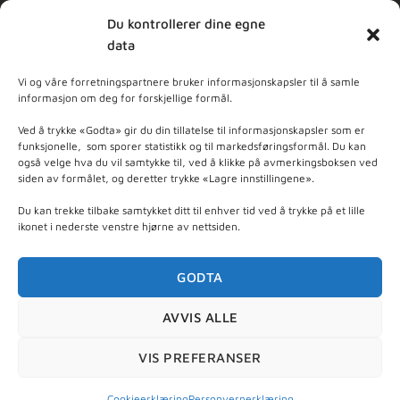
Du kontrollerer dine egne
data
MELD DEG PÅ NYHETSBREV
Vi og våre forretningspartnere bruker informasjonskapsler til å samle
informasjon om deg for forskjellige formål.
dpleie
Ved å trykke «Godta» gir du din tillatelse til informasjonskapsler som er
funksjonelle, som sporer statistikk og til markedsføringsformål. Du kan
også velge hva du vil samtykke til, ved å klikke på avmerkingsboksen ved
ner - Basert på
103
anmeldelser
siden av formålet, og deretter trykke «Lagre innstillingene».
Du kan trekke tilbake samtykket ditt til enhver tid ved å trykke på et lille
ikonet i nederste venstre hjørne av nettsiden.
GODTA
AVVIS ALLE
Org. nr 997 470 915 - © 2026 Nyt Hudpleie - utviklet
VIS PREFERANSER
av
Escens
Cookieerklæring
Personvernerklæring